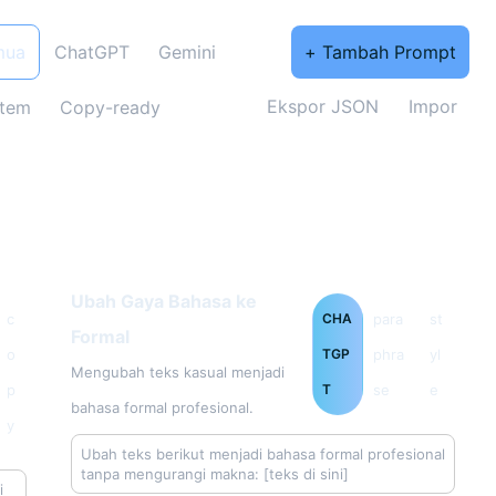
mua
ChatGPT
Gemini
+ Tambah Prompt
Ekspor JSON
Impor
tem
Copy-ready
Ubah Gaya Bahasa ke
c
CHA
para
st
Formal
o
TGP
phra
yl
Mengubah teks kasual menjadi
p
T
se
e
bahasa formal profesional.
y
Ubah teks berikut menjadi bahasa formal profesional 
tanpa mengurangi makna: [teks di sini]
 