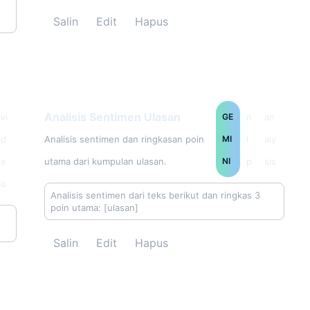
Salin
Edit
Hapus
Analisis Sentimen Ulasan
vi
GE
n
an
d
Analisis sentimen dan ringkasan poin
MI
l
aly
e
utama dari kumpulan ulasan.
NI
p
sis
o
Analisis sentimen dari teks berikut dan ringkas 3 
poin utama: [ulasan]
Salin
Edit
Hapus