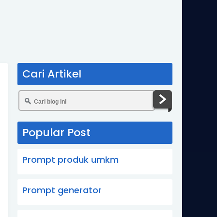
Cari Artikel
Popular Post
Prompt produk umkm
Prompt generator