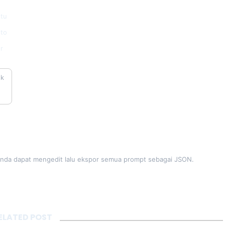
tu
to
r
k 
Anda dapat mengedit lalu ekspor semua prompt sebagai JSON.
ELATED POST